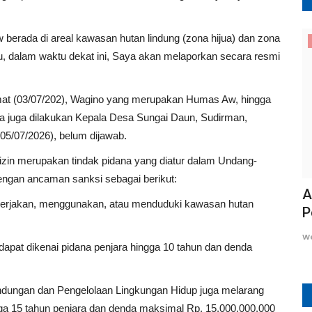
 Aw berada di areal kawasan hutan lindung (zona hijua) dan zona
Lampung Selatan
tu, dalam waktu dekat ini, Saya akan melaporkan secara resmi
mat (03/07/202), Wagino yang merupakan Humas Aw, hingga
ma juga dilakukan Kepala Desa Sungai Daun, Sudirman,
05/07/2026), belum dijawab.
izin merupakan tindak pidana yang diatur dalam Undang-
ngan ancaman sanksi sebagai berikut:
Belum Kantongi Izin Lingkungan dan
A
engerjakan, menggunakan, atau menduduki kawasan hutan
Standar Kelayakan, LSM...
P
Wesly
April 20, 2026
0
17
W
dapat dikenai pidana penjara hingga 10 tahun dan denda
dungan dan Pengelolaan Lingkungan Hidup juga melarang
a 15 tahun penjara dan denda maksimal Rp. 15.000.000.000