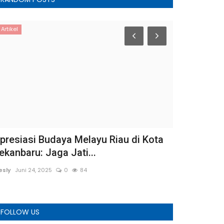
Artikel
Kampar
Viral Perca
Diduga Atu
Wesly
Mei 30, 2
presiasi Budaya Melayu Riau di Kota
ekanbaru: Jaga Jati...
esly
Juni 24, 2025
0
84
FOLLOW US