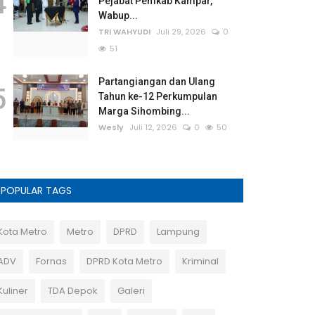
4
Pejabat Pemkab Kampar,
Wabup...
TRI WAHYUDI
Juli 29, 2026
0
51
Partangiangan dan Ulang
5
Tahun ke-12 Perkumpulan
Marga Sihombing...
Wesly
Juli 12, 2026
0
50
POPULAR TAGS
Kota Metro
Metro
DPRD
Lampung
ADV
Fornas
DPRD Kota Metro
Kriminal
Kuliner
TDA Depok
Galeri