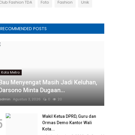
Club Fashion TDA
Foto
Fashion
Unik
RECOMMENDED POSTS
Kota Metro
Bau Menyengat Masih Jadi Keluhan,
Darsono Minta Dugaan...
admin
Agustus 3, 2026
0
20
Wakil Ketua DPRD, Guru dan
5
Ormas Demo Kantor Wali
Kota...