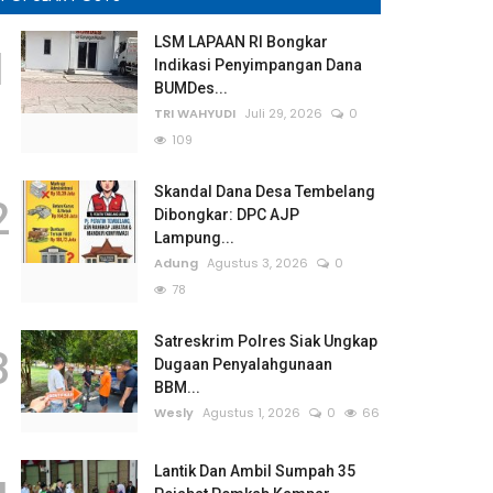
LSM LAPAAN RI Bongkar
1
Indikasi Penyimpangan Dana
BUMDes...
TRI WAHYUDI
Juli 29, 2026
0
109
Skandal Dana Desa Tembelang
2
Dibongkar: DPC AJP
Lampung...
Adung
Agustus 3, 2026
0
78
Satreskrim Polres Siak Ungkap
3
Dugaan Penyalahgunaan
BBM...
Wesly
Agustus 1, 2026
0
66
Lantik Dan Ambil Sumpah 35