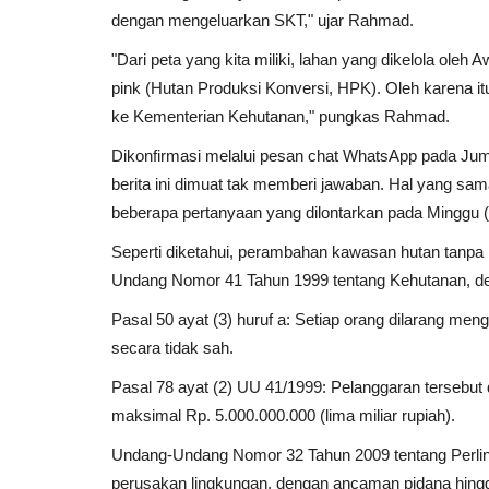
dengan mengeluarkan SKT," ujar Rahmad.
"Dari peta yang kita miliki, lahan yang dikelola oleh
Umum
pink (Hutan Produksi Konversi, HPK). Oleh karena i
ke Kementerian Kehutanan," pungkas Rahmad.
Dikonfirmasi melalui pesan chat WhatsApp pada Ju
berita ini dimuat tak memberi jawaban. Hal yang sa
beberapa pertanyaan yang dilontarkan pada Minggu (
Seperti diketahui, perambahan kawasan hutan tanpa 
Undang Nomor 41 Tahun 1999 tentang Kehutanan, de
Wahdi Berharap Sakip Terus
Pasal 50 ayat (3) huruf a: Setiap orang dilarang m
Dipertahankan Untuk Menjaga...
secara tidak sah.
admin
Maret 10, 2023
0
45
Pasal 78 ayat (2) UU 41/1999: Pelanggaran tersebut 
maksimal Rp. 5.000.000.000 (lima miliar rupiah).
Undang-Undang Nomor 32 Tahun 2009 tentang Perlin
perusakan lingkungan, dengan ancaman pidana hingg