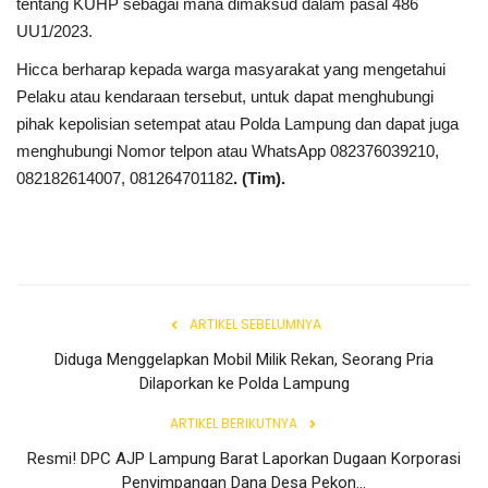
Gallery
tentang KUHP sebagai mana dimaksud dalam pasal 486
UU1/2023.
Politik
Hicca berharap kepada warga masyarakat yang mengetahui
Pelaku atau kendaraan tersebut, untuk dapat menghubungi
Daerah
pihak kepolisian setempat atau Polda Lampung dan dapat juga
menghubungi Nomor telpon atau WhatsApp 082376039210,
Sumbar
082182614007, 081264701182
. (Tim).
Kepri
Pariwisata
ARTIKEL SEBELUMNYA
Sulawesi Utara (Sulut)
Diduga Menggelapkan Mobil Milik Rekan, Seorang Pria
Dilaporkan ke Polda Lampung
Pendidikan
ARTIKEL BERIKUTNYA
Opini
Resmi! DPC AJP Lampung Barat Laporkan Dugaan Korporasi
Penyimpangan Dana Desa Pekon...