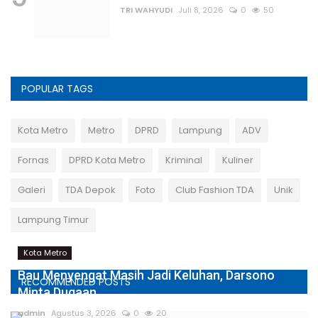
TRI WAHYUDI
Juli 8, 2026
0
50
POPULAR TAGS
Kota Metro
Metro
DPRD
Lampung
ADV
Fornas
DPRD Kota Metro
Kriminal
Kuliner
Galeri
TDA Depok
Foto
Club Fashion TDA
Unik
Lampung Timur
Kota Metro
Bau Menyengat Masih Jadi Keluhan, Darsono
RECOMMENDED POSTS
Minta Dugaan...
admin
Agustus 3, 2026
0
20