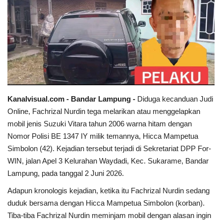
Sumsel
Kalbar
Sumut
News
Kanalvisual.com - Bandar Lampung -
Diduga kecanduan Judi
Online, Fachrizal Nurdin tega melarikan atau menggelapkan
Jawa Barat
mobil jenis Suzuki Vitara tahun 2006 warna hitam dengan
Nomor Polisi BE 1347 IY milik temannya, Hicca Mampetua
Riau
Simbolon (42). Kejadian tersebut terjadi di Sekretariat DPP For-
WIN, jalan Apel 3 Kelurahan Waydadi, Kec. Sukarame, Bandar
Bisnis
Lampung, pada tanggal 2 Juni 2026.
Adapun kronologis kejadian, ketika itu Fachrizal Nurdin sedang
Jambi
duduk bersama dengan Hicca Mampetua Simbolon (korban).
Tiba-tiba Fachrizal Nurdin meminjam mobil dengan alasan ingin
Kaltim