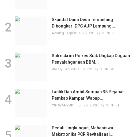
Skandal Dana Desa Tembelang
2
Dibongkar: DPC AJP Lampung...
Adung
Agustus 3, 2026
0
78
Satreskrim Polres Siak Ungkap Dugaan
3
Penyalahgunaan BBM...
Wesly
Agustus 1, 2026
0
66
Lantik Dan Ambil Sumpah 35 Pejabat
4
Pemkab Kampar, Wabup...
TRI WAHYUDI
Juli 29, 2026
0
51
Peduli Lingkungan, Mahasiswa
5
Mekatronika PCR Revitalisasi...