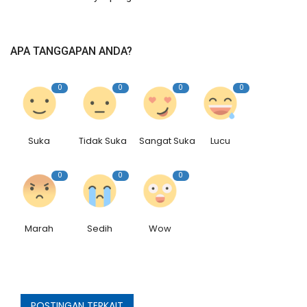
Rubrik
Lampung
APA TANGGAPAN ANDA?
0
0
0
0
Suka
Tidak Suka
Sangat Suka
Lucu
0
0
0
Marah
Sedih
Wow
POSTINGAN TERKAIT