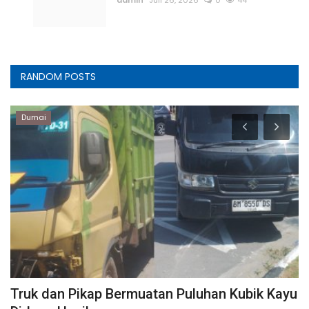
admin
Juli 26, 2026
0
44
RANDOM POSTS
Dumai
Truk dan Pikap Bermuatan Puluhan Kubik Kayu
D