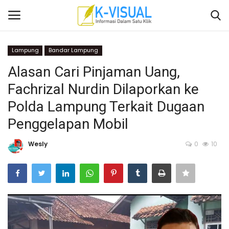
Lampung
Bandar Lampung
Login
Daftar
Alasan Cari Pinjaman Uang,
Fachrizal Nurdin Dilaporkan ke
Beranda
Polda Lampung Terkait Dugaan
Contact
Penggelapan Mobil
Banten
Wesly
0
10
Yogyakarta
Banten
Solo Raya