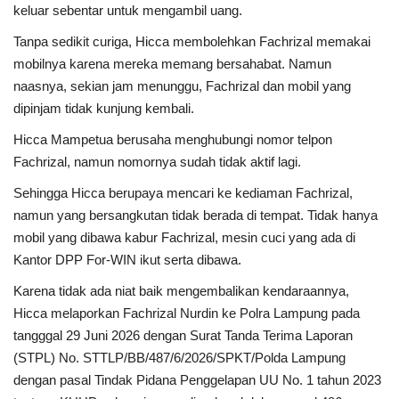
keluar sebentar untuk mengambil uang.
Dunia
Tanpa sedikit curiga, Hicca membolehkan Fachrizal memakai
mobilnya karena mereka memang bersahabat. Namun
Artikel
naasnya, sekian jam menunggu, Fachrizal dan mobil yang
dipinjam tidak kunjung kembali.
Ekonomi
Hicca Mampetua berusaha menghubungi nomor telpon
Fachrizal, namun nomornya sudah tidak aktif lagi.
Olahraga
Sehingga Hicca berupaya mencari ke kediaman Fachrizal,
namun yang bersangkutan tidak berada di tempat. Tidak hanya
Hukum
mobil yang dibawa kabur Fachrizal, mesin cuci yang ada di
Kantor DPP For-WIN ikut serta dibawa.
Nasional
Karena tidak ada niat baik mengembalikan kendaraannya,
Otomotif
Hicca melaporkan Fachrizal Nurdin ke Polra Lampung pada
tangggal 29 Juni 2026 dengan Surat Tanda Terima Laporan
Umum
(STPL) No. STTLP/BB/487/6/2026/SPKT/Polda Lampung
dengan pasal Tindak Pidana Penggelapan UU No. 1 tahun 2023