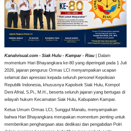
Sumsel
Kalbar
Sumut
News
Kanalvisual.com - Siak Hulu - Kampar - Riau
| Dalam
momentum Hari Bhayangkara ke-80 yang diperingati pada 1 Juli
Jawa Barat
2026, jajaran pengurus Ormas LCI menyampaikan ucapan
selamat dan apresiasi kepada seluruh personel Kepolisian
Riau
Republik Indonesia, khususnya Kapolsek Siak Hulu, Kompol
Deni Afrial, S.Pi., M.H., beserta seluruh jajaran yang bertugas di
Bisnis
wilayah hukum Kecamatan Siak Hulu, Kabupaten Kampar.
Ketua Umum Ormas LCI, Sunggul Manalu, menyampaikan
Jambi
bahwa Hari Bhayangkara merupakan momentum penting untuk
memberikan penghargaan atas dedikasi dan pengabdian Polri
Kaltim