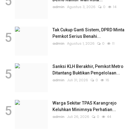
5
admin
Agustus 3, 2026
0
14
Tak Cukup Ganti Sistem, DPRD Minta
5
Pemkot Serius Benahi...
admin
Agustus 1, 2026
0
11
Sanksi KLH Berakhir, Pemkot Metro
5
Ditantang Buktikan Pengelolaan...
admin
Juli 31, 2026
0
16
Warga Sekitar TPAS Karangrejo
5
Keluhkan Minimnya Perhatian...
admin
Juli 26, 2026
0
44