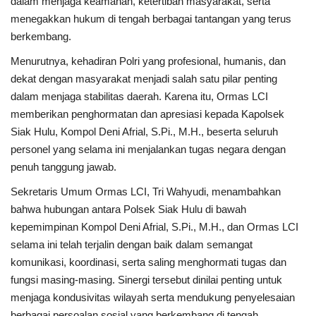
dalam menjaga keamanan, ketertiban masyarakat, serta
menegakkan hukum di tengah berbagai tantangan yang terus
Dunia
berkembang.
Menurutnya, kehadiran Polri yang profesional, humanis, dan
Artikel
dekat dengan masyarakat menjadi salah satu pilar penting
dalam menjaga stabilitas daerah. Karena itu, Ormas LCI
Ekonomi
memberikan penghormatan dan apresiasi kepada Kapolsek
Siak Hulu, Kompol Deni Afrial, S.Pi., M.H., beserta seluruh
Olahraga
personel yang selama ini menjalankan tugas negara dengan
penuh tanggung jawab.
Hukum
Sekretaris Umum Ormas LCI, Tri Wahyudi, menambahkan
bahwa hubungan antara Polsek Siak Hulu di bawah
Nasional
kepemimpinan Kompol Deni Afrial, S.Pi., M.H., dan Ormas LCI
selama ini telah terjalin dengan baik dalam semangat
Otomotif
komunikasi, koordinasi, serta saling menghormati tugas dan
fungsi masing-masing. Sinergi tersebut dinilai penting untuk
Umum
menjaga kondusivitas wilayah serta mendukung penyelesaian
berbagai persoalan sosial yang berkembang di tengah