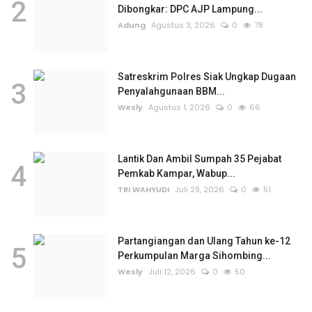
2
Dibongkar: DPC AJP Lampung...
Adung
Agustus 3, 2026
0
78
Satreskrim Polres Siak Ungkap Dugaan
3
Penyalahgunaan BBM...
Wesly
Agustus 1, 2026
0
66
Lantik Dan Ambil Sumpah 35 Pejabat
4
Pemkab Kampar, Wabup...
TRI WAHYUDI
Juli 29, 2026
0
51
Partangiangan dan Ulang Tahun ke-12
5
Perkumpulan Marga Sihombing...
Wesly
Juli 12, 2026
0
50