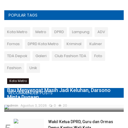
POPULAR TAGS
Kota Metro
Metro
DPRD
Lampung
ADV
Fornas
DPRD Kota Metro
Kriminal
Kuliner
TDA Depok
Galeri
Club Fashion TDA
Foto
Fashion
Unik
Kota Metro
Bau Menyengat Masih Jadi Keluhan, Darsono
RECOMMENDED POSTS
Minta Dugaan...
admin
Agustus 3, 2026
0
20
Wakil Ketua DPRD, Guru dan Ormas
Demo Kantor Wali Kota...