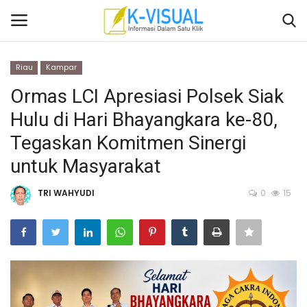
Riau
Kampar
Login
Daftar
Ormas LCI Apresiasi Polsek Siak
Hulu di Hari Bhayangkara ke-80,
Beranda
Tegaskan Komitmen Sinergi
Contact
untuk Masyarakat
Banten
TRI WAHYUDI
0
15
Yogyakarta
Banten
Solo Raya