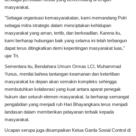
Gallery
masyarakat.
Politik
"Sebagai organisasi kemasyarakatan, kami memandang Polri
sebagai mitra strategis dalam menciptakan kehidupan
Daerah
masyarakat yang aman, tertib, dan berkeadilan. Karena itu,
kami berharap hubungan baik yang selama ini telah terbangun
Sumbar
dapat terus ditingkatkan demi kepentingan masyarakat luas,"
ujar Tri.
Kepri
Sementara itu, Bendahara Umum Ormas LCI, Muhammad
Yunus, menilai bahwa tantangan keamanan dan ketertiban
Pariwisata
masyarakat ke depan akan semakin kompleks sehingga
membutuhkan kolaborasi yang kuat antara aparat penegak
Sulawesi Utara (Sulut)
hukum dan seluruh elemen masyarakat. Ia berharap semangat
pengabdian yang menjadi ruh Hari Bhayangkara terus menjadi
Pendidikan
landasan dalam memberikan pelayanan terbaik kepada
masyarakat.
Opini
Ucapan serupa juga disampaikan Ketua Garda Sosial Control di