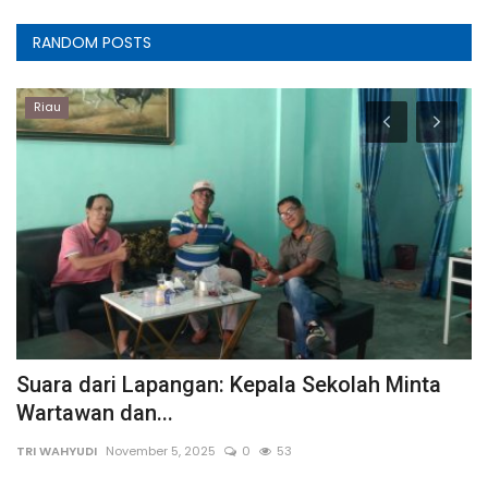
RANDOM POSTS
Riau
Suara dari Lapangan: Kepala Sekolah Minta
K
Wartawan dan...
K
TRI WAHYUDI
November 5, 2025
0
53
a