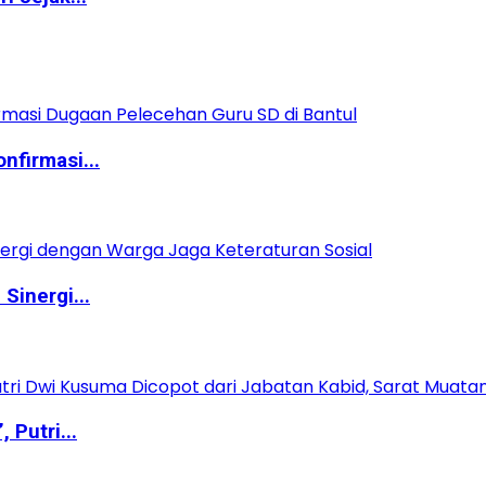
nfirmasi...
Sinergi...
Putri...