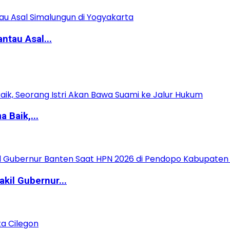
ntau Asal...
 Baik,...
kil Gubernur...