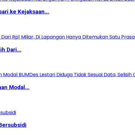
ri ke Kejaksaan...
 Dari...
an Modal...
ersubsidi