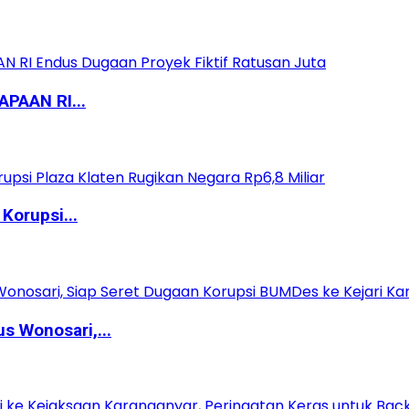
PAAN RI...
Korupsi...
 Wonosari,...