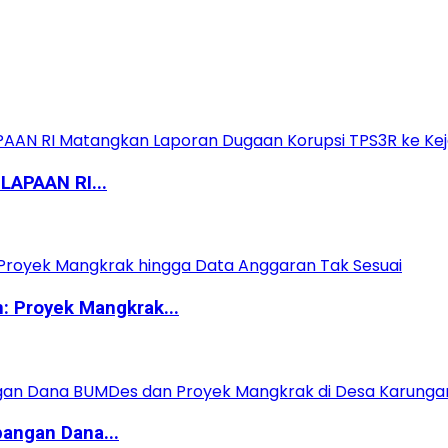
APAAN RI...
 Proyek Mangkrak...
angan Dana...