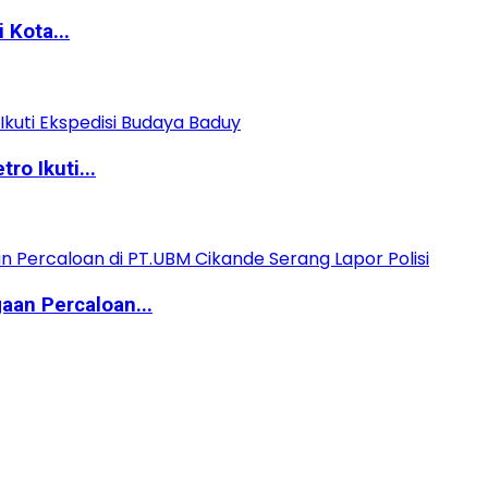
 Kota...
o Ikuti...
aan Percaloan...