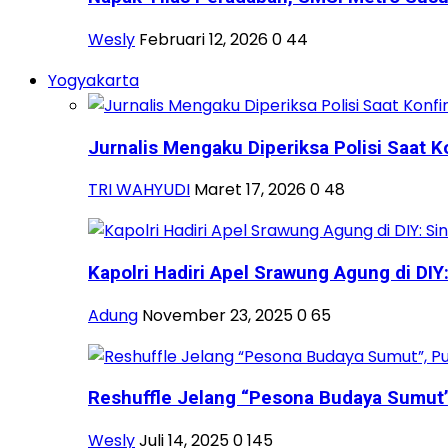
Wesly
Februari 12, 2026
0
44
Yogyakarta
Jurnalis Mengaku Diperiksa Polisi Saat Ko
TRI WAHYUDI
Maret 17, 2026
0
48
Kapolri Hadiri Apel Srawung Agung di DIY: 
Adung
November 23, 2025
0
65
Reshuffle Jelang “Pesona Budaya Sumut”, 
Wesly
Juli 14, 2025
0
145