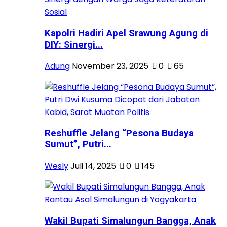
Kapolri Hadiri Apel Srawung Agung di
DIY: Sinergi...
Adung
November 23, 2025
0
65
Reshuffle Jelang “Pesona Budaya
Sumut”, Putri...
Wesly
Juli 14, 2025
0
145
Wakil Bupati Simalungun Bangga, Anak