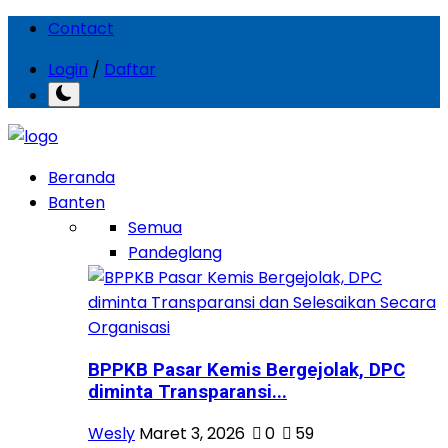
Contact
Login
/
Daftar
Beranda
Banten
Semua
Pandeglang
BPPKB Pasar Kemis Bergejolak, DPC
diminta Transparansi...
Wesly
Maret 3, 2026
0
59